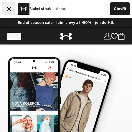
Stáhni si naši aplikaci
Otevřít
End of season sale - letní slevy až -50% - jen do 9.8.