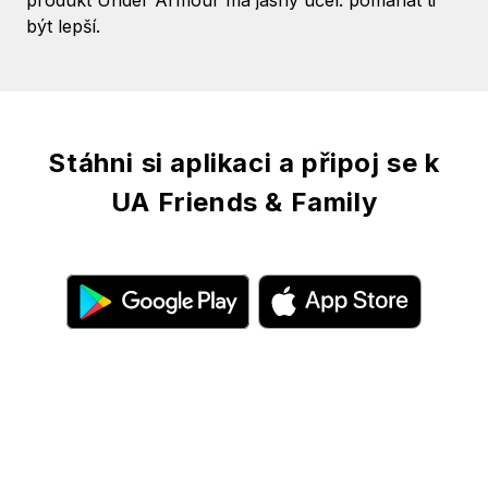
produkt Under Armour má jasný účel: pomáhat ti
být lepší.
Stáhni si aplikaci a připoj se k
UA Friends & Family