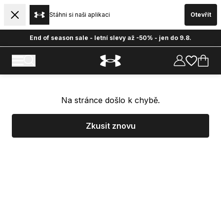
Stáhni si naši aplikaci
Otevřít
End of season sale - letní slevy až -50% - jen do 9.8.
Na stránce došlo k chybě.
Zkusit znovu