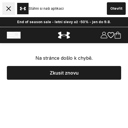
Stáhni si naši aplikaci
Otevřít
End of season sale - letní slevy až -50% - jen do 9.8.
Na stránce došlo k chybě.
Zkusit znovu