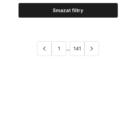
Smazat filtry
1
...
141