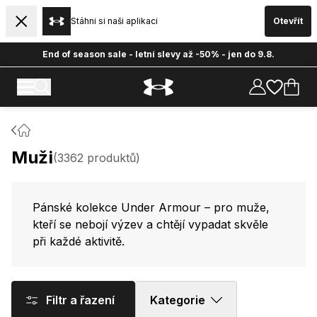
Stáhni si naši aplikaci
Otevřít
End of season sale - letní slevy až -50% - jen do 9.8.
Muži
(
3362
produktů
)
Pánské kolekce Under Armour – pro muže,
kteří se nebojí výzev a chtějí vypadat skvěle
při každé aktivitě.
Filtr a řazení
Kategorie