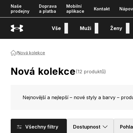
Naše
Doprava
Mobilní
Kontakt
Nápov
prodejny
a platba
aplikace
Vše
Muži
Ženy
/
Nová kolekce
Nová kolekce
(
12
produktů
)
Nejnovější a nejlepší – nové styly a barvy – prod
Všechny filtry
Dostupnost
Pohla