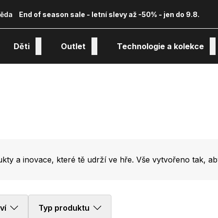
ěda
End of season sale - letní slevy až -50% - jen do 9.8.
Děti
Outlet
Technologie a kolekce
ukty a inovace, které tě udrží ve hře. Vše vytvořeno tak, ab
ví
Typ produktu