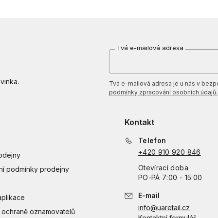
Tvá e-mailová adresa
vinka.
Tvá e-mailová adresa je u nás v bezpeč
podmínky zpracování osobních údajů.
Kontakt
Telefon
+420 910 920 846
odejny
Otevírací doba
í podmínky prodejny
PO
-
PÁ
7:00 - 15:00
E-mail
aplikace
info@uaretail.cz
 ochraně oznamovatelů
Kontaktní formulář