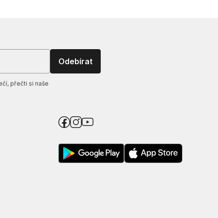
Odebírat
í, přečti si naše