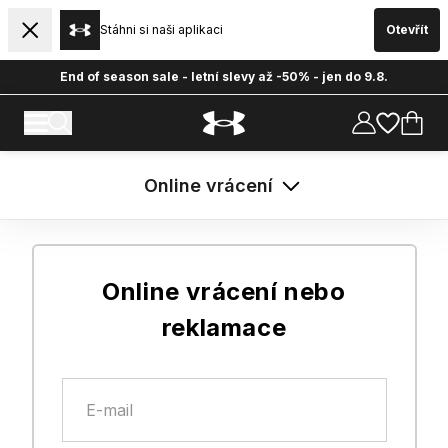
Stáhni si naši aplikaci
Otevřít
End of season sale - letní slevy až -50% - jen do 9.8.
Online vrácení
Online vrácení nebo
reklamace
E-mail