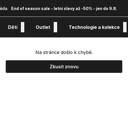
ěda
End of season sale - letní slevy až -50% - jen do 9.8.
Děti
Outlet
Technologie a kolekce
Na stránce došlo k chybě.
Zkusit znovu