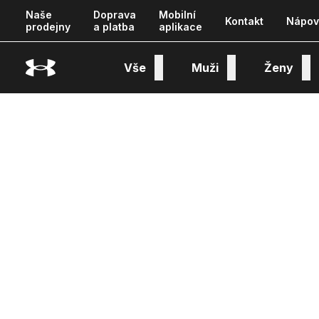
Naše
Doprava
Mobilní
Kontakt
Nápov
prodejny
a platba
aplikace
Vše
Muži
Ženy