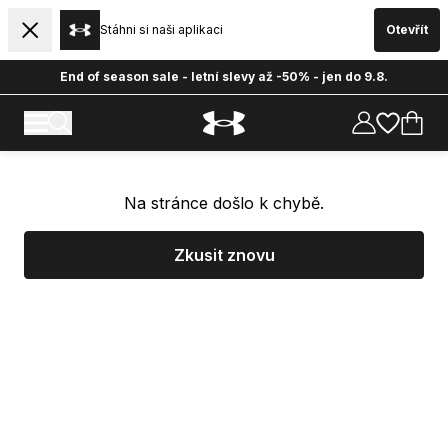
Stáhni si naši aplikaci
Otevřít
End of season sale - letní slevy až -50% - jen do 9.8.
Na stránce došlo k chybě.
Zkusit znovu