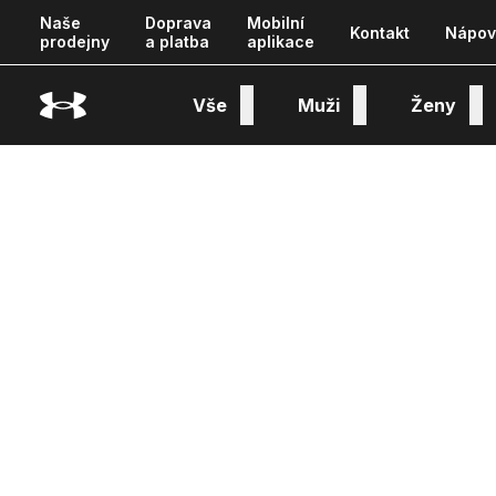
Naše
Doprava
Mobilní
Kontakt
Nápov
prodejny
a platba
aplikace
Vše
Muži
Ženy