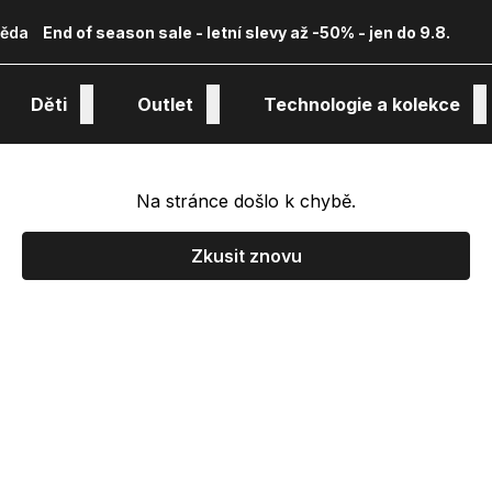
ěda
End of season sale - letní slevy až -50% - jen do 9.8.
Děti
Outlet
Technologie a kolekce
Na stránce došlo k chybě.
Zkusit znovu