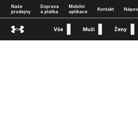
Naše
Doprava
Mobilní
Kontakt
Nápov
prodejny
a platba
aplikace
Vše
Muži
Ženy