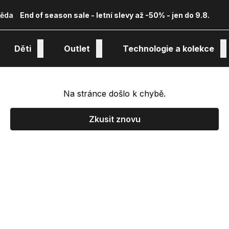
ěda
End of season sale - letní slevy až -50% - jen do 9.8.
Děti
Outlet
Technologie a kolekce
Na stránce došlo k chybě.
Zkusit znovu