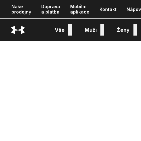
Naše
Doprava
Mobilní
Kontakt
Nápov
prodejny
a platba
aplikace
Vše
Muži
Ženy