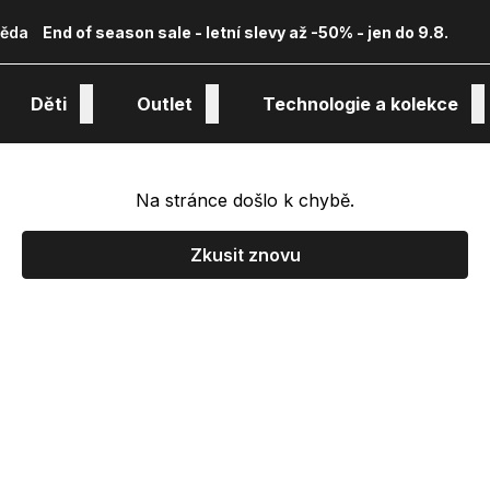
ěda
End of season sale - letní slevy až -50% - jen do 9.8.
Děti
Outlet
Technologie a kolekce
Na stránce došlo k chybě.
Zkusit znovu