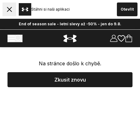
Stáhni si naši aplikaci
Otevřít
End of season sale - letní slevy až -50% - jen do 9.8.
Na stránce došlo k chybě.
Zkusit znovu