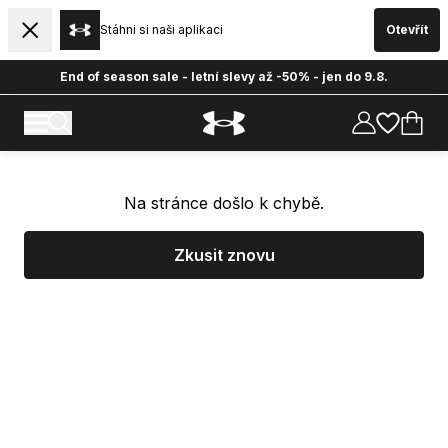
Stáhni si naši aplikaci
Otevřít
End of season sale - letní slevy až -50% - jen do 9.8.
Na stránce došlo k chybě.
Zkusit znovu