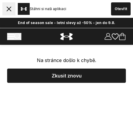
Stáhni si naši aplikaci
Otevřít
End of season sale - letní slevy až -50% - jen do 9.8.
Na stránce došlo k chybě.
Zkusit znovu