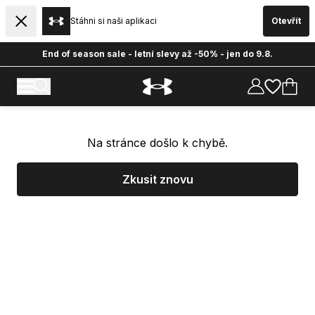
Stáhni si naši aplikaci
Otevřít
End of season sale - letní slevy až -50% - jen do 9.8.
Na stránce došlo k chybě.
Zkusit znovu