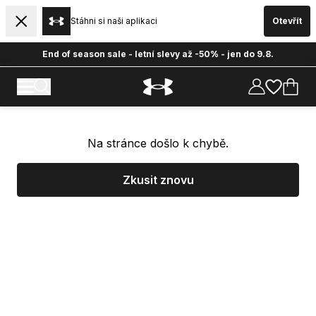
Stáhni si naši aplikaci
Otevřít
End of season sale - letní slevy až -50% - jen do 9.8.
Na stránce došlo k chybě.
Zkusit znovu