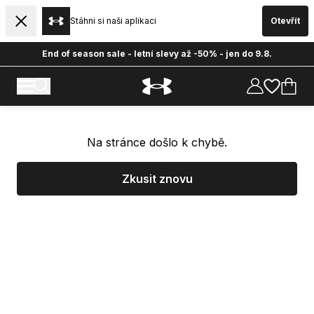
Stáhni si naši aplikaci
Otevřít
End of season sale - letní slevy až -50% - jen do 9.8.
Na stránce došlo k chybě.
Zkusit znovu