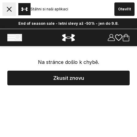
Stáhni si naši aplikaci
Otevřít
End of season sale - letní slevy až -50% - jen do 9.8.
Na stránce došlo k chybě.
Zkusit znovu