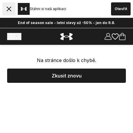
Stáhni si naši aplikaci
Otevřít
End of season sale - letní slevy až -50% - jen do 9.8.
Na stránce došlo k chybě.
Zkusit znovu