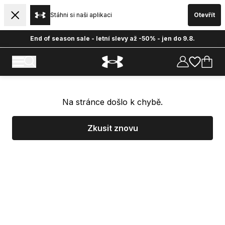
Stáhni si naši aplikaci
Otevřít
End of season sale - letní slevy až -50% - jen do 9.8.
Na stránce došlo k chybě.
Zkusit znovu