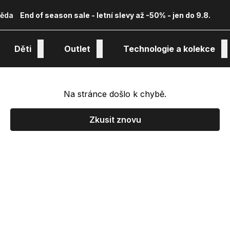
ěda
End of season sale - letní slevy až -50% - jen do 9.8.
Děti
Outlet
Technologie a kolekce
Na stránce došlo k chybě.
Zkusit znovu