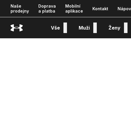
Naše
Doprava
Mobilní
Kontakt
Nápov
prodejny
a platba
aplikace
Vše
Muži
Ženy