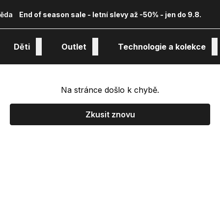
ěda
End of season sale - letní slevy až -50% - jen do 9.8.
Děti
Outlet
Technologie a kolekce
Na stránce došlo k chybě.
Zkusit znovu