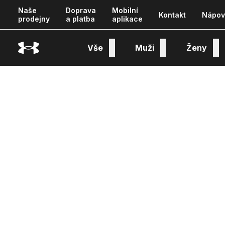
Naše
Doprava
Mobilní
Kontakt
Nápov
prodejny
a platba
aplikace
Vše
Muži
Ženy