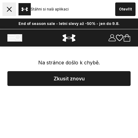
Stáhni si naši aplikaci
Otevřít
End of season sale - letní slevy až -50% - jen do 9.8.
Na stránce došlo k chybě.
Zkusit znovu