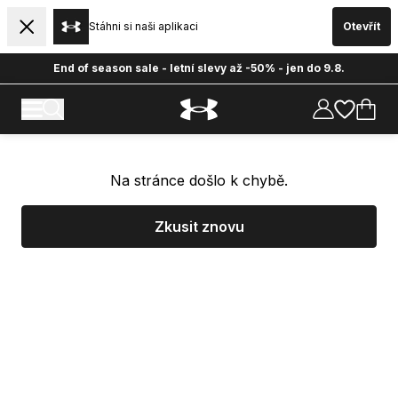
Stáhni si naši aplikaci
Otevřít
End of season sale - letní slevy až -50% - jen do 9.8.
Na stránce došlo k chybě.
Zkusit znovu