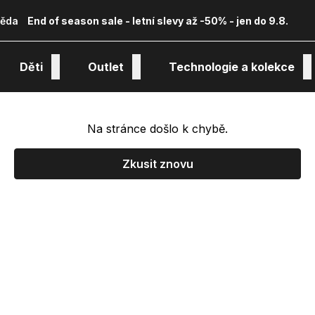
ěda
End of season sale - letní slevy až -50% - jen do 9.8.
Děti
Outlet
Technologie a kolekce
Na stránce došlo k chybě.
Zkusit znovu