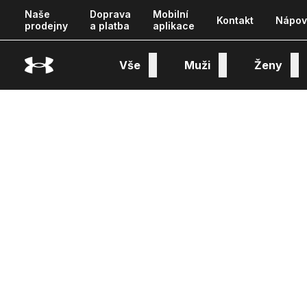
Naše
Doprava
Mobilní
Kontakt
Nápov
prodejny
a platba
aplikace
Vše
Muži
Ženy