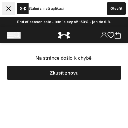
Stáhni si naši aplikaci
Otevřít
End of season sale - letní slevy až -50% - jen do 9.8.
Na stránce došlo k chybě.
Zkusit znovu