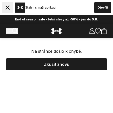
Stáhni si naši aplikaci
Otevřít
End of season sale - letní slevy až -50% - jen do 9.8.
Na stránce došlo k chybě.
Zkusit znovu