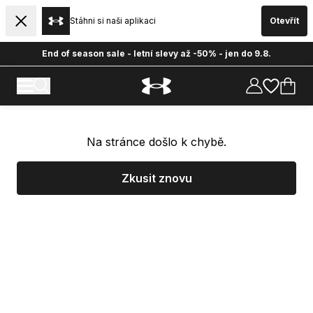
Stáhni si naši aplikaci
Otevřít
End of season sale - letní slevy až -50% - jen do 9.8.
Na stránce došlo k chybě.
Zkusit znovu