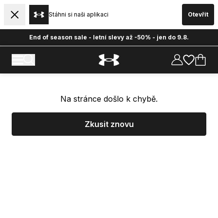
Stáhni si naši aplikaci
Otevřít
End of season sale - letní slevy až -50% - jen do 9.8.
Na stránce došlo k chybě.
Zkusit znovu