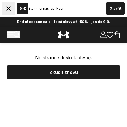
Stáhni si naši aplikaci
Otevřít
End of season sale - letní slevy až -50% - jen do 9.8.
Na stránce došlo k chybě.
Zkusit znovu