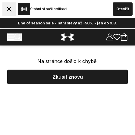
Stáhni si naši aplikaci
Otevřít
End of season sale - letní slevy až -50% - jen do 9.8.
Na stránce došlo k chybě.
Zkusit znovu