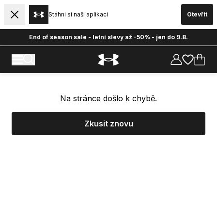
Stáhni si naši aplikaci
Otevřít
End of season sale - letní slevy až -50% - jen do 9.8.
Na stránce došlo k chybě.
Zkusit znovu