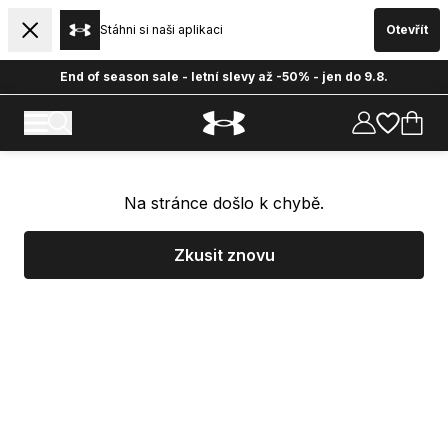
Stáhni si naši aplikaci
Otevřít
End of season sale - letní slevy až -50% - jen do 9.8.
Na stránce došlo k chybě.
Zkusit znovu