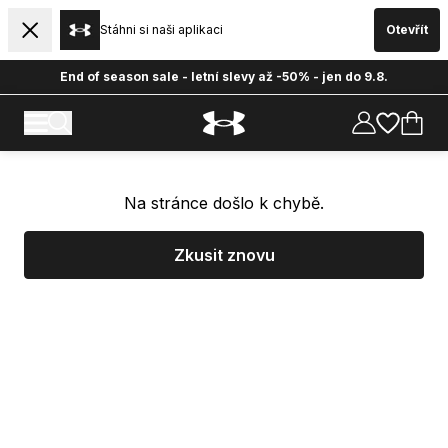
Stáhni si naši aplikaci
Otevřít
End of season sale - letní slevy až -50% - jen do 9.8.
Na stránce došlo k chybě.
Zkusit znovu